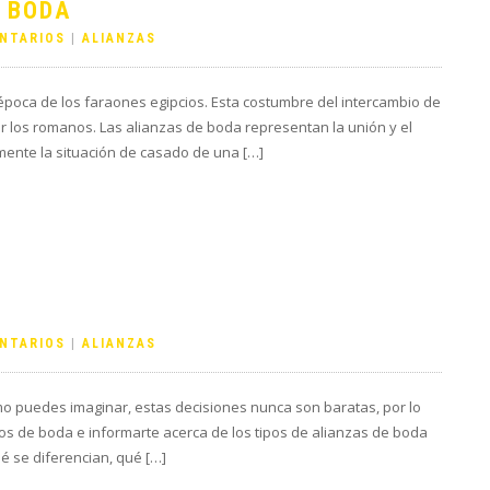
E BODA
NTARIOS
|
ALIANZAS
 época de los faraones egipcios. Esta costumbre del intercambio de
or los romanos. Las alianzas de boda representan la unión y el
lmente la situación de casado de una […]
NTARIOS
|
ALIANZAS
mo puedes imaginar, estas decisiones nunca son baratas, por lo
los de boda e informarte acerca de los tipos de alianzas de boda
ué se diferencian, qué […]