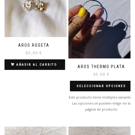
AROS ROSETA
65,00
€
AÑADIR AL CARRITO
AROS THERMO PLATA
45,00
€
SELECCIONAR OPCIONES
Este producto tiene múltiples variantes.
Las opciones se pueden elegir en la
página de producto